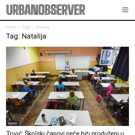
URBANOBSERVER
Home
Tags
Natalija
Tag: Natalija
Vijesti
Trivić: Školski časovi neće biti produženi u