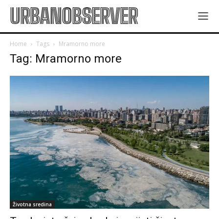
URBANOBSERVER
Home
Tags
Mramorno more
Tag: Mramorno more
Životna sredina