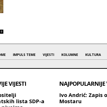
0
OME
IMPULS TEME
VIJESTI
KOLUMNE
KULTURA
JE VIJESTI
NAJPOPULARNIJE V
sitelji
Ivo Andrić: Zapis 
tskih lista SDP-a
Mostaru