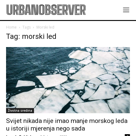
URBANOBSERVER
Home
Tags
Morski led
Tag: morski led
Životna sredina
Svijet nikada nije imao manje morskog leda
u istoriji mjerenja nego sada