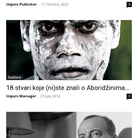
Impuls Publisher
-
17 Oktobra, 2022
0
Svaštara
18 stvari koje (ni)ste znali o Aboridžinima…
Impuls Manager
-
23 Jula, 2016
0