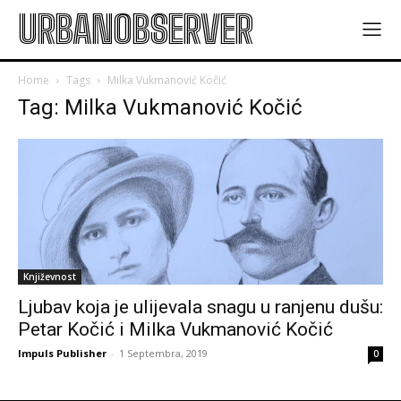
URBANOBSERVER
Home
Tags
Milka Vukmanović Kočić
Tag: Milka Vukmanović Kočić
Književnost
Ljubav koja je ulijevala snagu u ranjenu dušu:
Petar Kočić i Milka Vukmanović Kočić
Impuls Publisher
-
1 Septembra, 2019
0