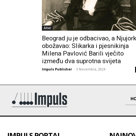
Alter
Beograd ju je odbacivao, a Njujor
obožavao: Slikarka i pjesnikinja
Milena Pavlović Barili vječito
između dva suprotna svijeta
Impuls Publisher
-
5 Novembra, 2024
H
IMPULS PORTAL
NAJNOVI