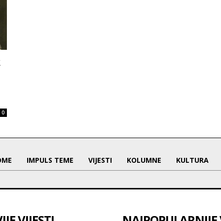
k
0
OME
IMPULS TEME
VIJESTI
KOLUMNE
KULTURA
JE VIJESTI
NAJPOPULARNIJE V