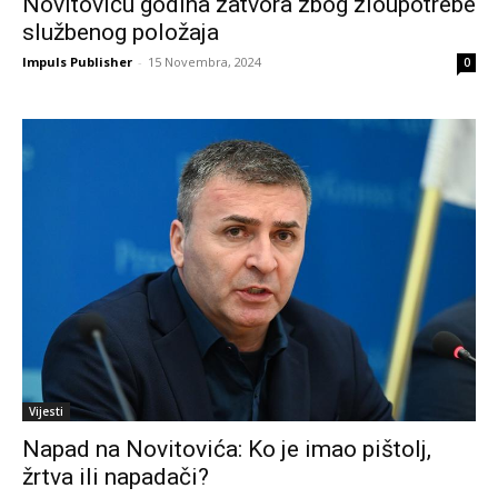
Novitoviću godina zatvora zbog zloupotrebe
službenog položaja
Impuls Publisher
-
15 Novembra, 2024
0
Vijesti
Napad na Novitovića: Ko je imao pištolj,
žrtva ili napadači?