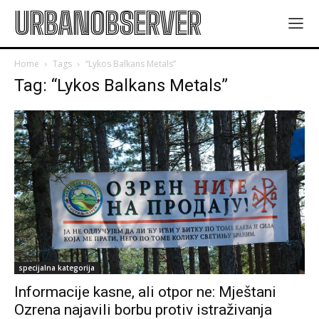
URBANOBSERVER
Home
Tags
“Lykos Balkans Metals”
Tag: “Lykos Balkans Metals”
specijalna kategorija
Informacije kasne, ali otpor ne: Mještani
Ozrena najavili borbu protiv istraživanja