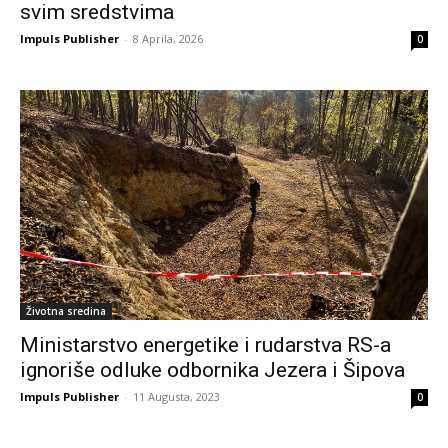
svim sredstvima
Impuls Publisher
-
8 Aprila, 2026
0
Životna sredina
Ministarstvo energetike i rudarstva RS-a
ignoriše odluke odbornika Jezera i Šipova
Impuls Publisher
-
11 Augusta, 2023
0