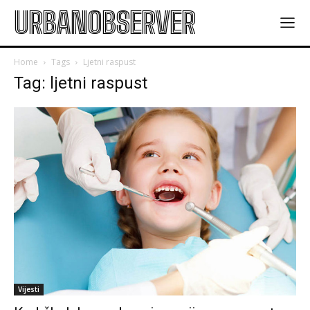
URBANOBSERVER
Home
Tags
Ljetni raspust
Tag: ljetni raspust
Vijesti