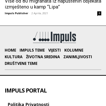
Više od 80 migranata iz napuštenih objekata
izmješteno u kamp “Lipa”
Impuls Publisher
-
2 Aprila, 2021
0
HOME
IMPULS TEME
VIJESTI
KOLUMNE
KULTURA
ŽIVOTNA SREDINA
ZANIMLJIVOSTI
DRUŠTVENE TEME
IMPULS PORTAL
Politika Privatnosti