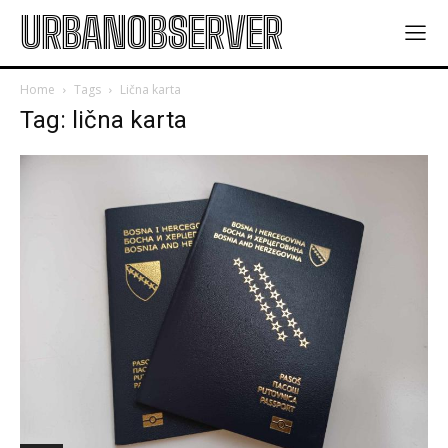
URBANOBSERVER
Home
Tags
Lična karta
Tag: lična karta