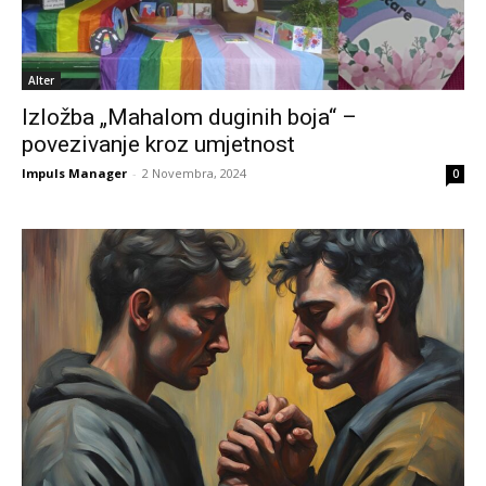
Alter
Izložba „Mahalom duginih boja“ –
povezivanje kroz umjetnost
Impuls Manager
-
2 Novembra, 2024
0