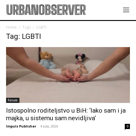
URBANOBSERVER
Home
Tags
LGBTI
Tag: LGBTI
Forum
Istospolno roditeljstvo u BiH: ‘Iako sam i ja
majka, u sistemu sam nevidljiva’
Impuls Publisher
-
4 Jula, 2026
0