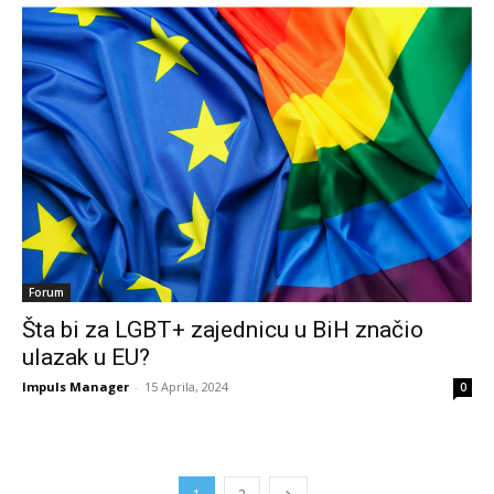
Forum
Šta bi za LGBT+ zajednicu u BiH značio
ulazak u EU?
Impuls Manager
-
15 Aprila, 2024
0