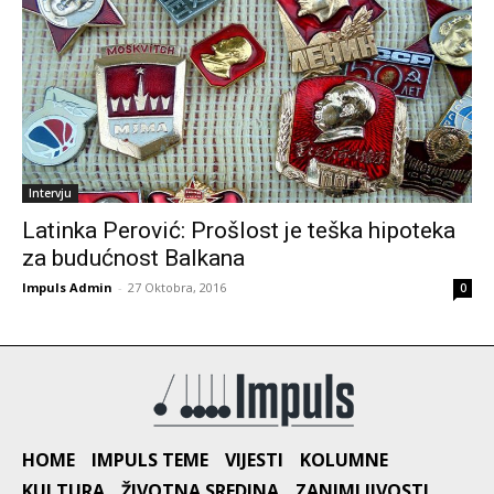
Intervju
Latinka Perović: Prošlost je teška hipoteka
za budućnost Balkana
Impuls Admin
-
27 Oktobra, 2016
0
HOME
IMPULS TEME
VIJESTI
KOLUMNE
KULTURA
ŽIVOTNA SREDINA
ZANIMLJIVOSTI