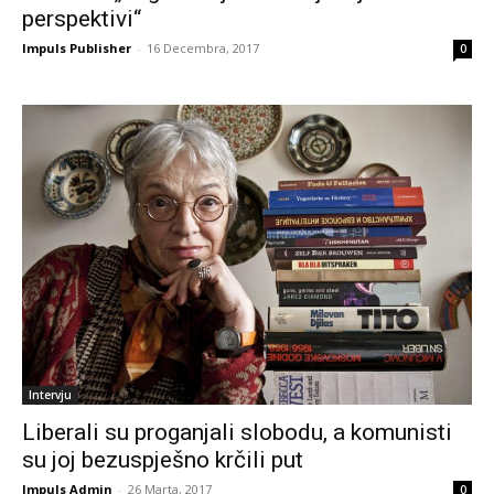
perspektivi“
Impuls Publisher
-
16 Decembra, 2017
0
Intervju
Liberali su proganjali slobodu, a komunisti
su joj bezuspješno krčili put
Impuls Admin
-
26 Marta, 2017
0