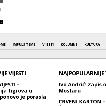
u
0
OME
IMPULS TEME
VIJESTI
KOLUMNE
KULTURA
JE VIJESTI
NAJPOPULARNIJE V
IJESTI –
Ivo Andrić: Zapis 
ija tigrova u
Mostaru
ponovo je porasla
CRVENI KARTON –