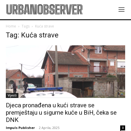
URBANOBSERVER
Home
Tags
Kuća strave
Tag: Kuća strave
Vijesti
Djeca pronađena u kući strave se
premještaju u sigurne kuće u BiH, čeka se
DNK
Impuls Publisher
-
2 Aprila, 2025
0