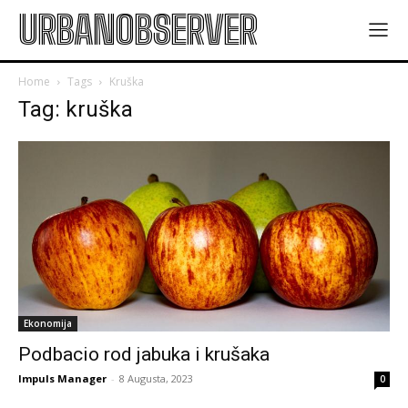
URBANOBSERVER
Home
Tags
Kruška
Tag: kruška
Ekonomija
Podbacio rod jabuka i krušaka
Impuls Manager
-
8 Augusta, 2023
0