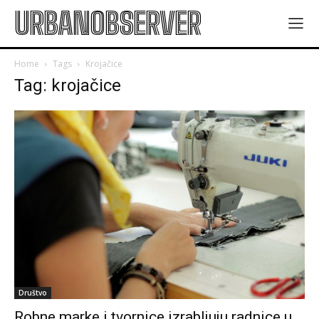
URBANOBSERVER
Home
Tags
Krojačice
Tag: krojačice
Društvo
Robne marke i tvornice izrabljuju radnice u