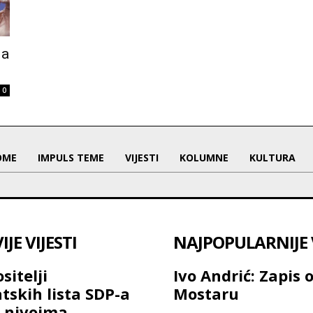
da
0
OME
IMPULS TEME
VIJESTI
KOLUMNE
KULTURA
JE VIJESTI
NAJPOPULARNIJE V
sitelji
Ivo Andrić: Zapis 
tskih lista SDP-a
Mostaru
 nivoima