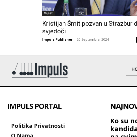
Vijesti
Kristijan Šmit pozvan u Strazbur 
svjedoči
Impuls Publisher
-
20 Septembra, 2024
H
IMPULS PORTAL
NAJNOVI
Ko su no
Politika Privatnosti
kandida
O Nama
na svim