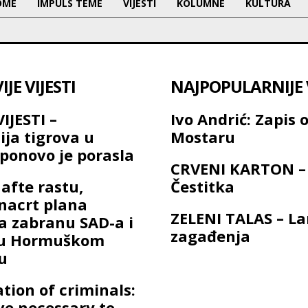
OME
IMPULS TEME
VIJESTI
KOLUMNE
KULTURA
JE VIJESTI
NAJPOPULARNIJE V
IJESTI –
Ivo Andrić: Zapis 
ija tigrova u
Mostaru
ponovo je porasla
CRVENI KARTON –
afte rastu,
Čestitka
 nacrt plana
ZELENI TALAS – L
a zabranu SAD-a i
zagađenja
a u Hormuškom
u
ation of criminals:
ave necessary to