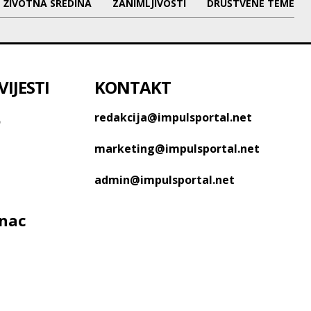
ŽIVOTNA SREDINA
ZANIMLJIVOSTI
DRUŠTVENE TEME
IJESTI
KONTAKT
o
redakcija@impulsportal.net
marketing@impulsportal.net
admin@impulsportal.net
anac