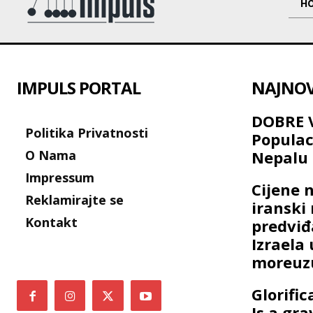
H
IMPULS PORTAL
NAJNOVI
DOBRE V
Politika Privatnosti
Populac
O Nama
Nepalu 
Impressum
Cijene n
Reklamirajte se
iranski
Kontakt
predviđ
Izrael
moreuz
Glorific
Is a gr