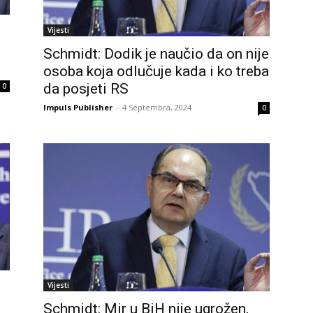
Vijesti
Schmidt: Dodik je naučio da on nije
osoba koja odlučuje kada i ko treba
da posjeti RS
0
Impuls Publisher
-
4 Septembra, 2024
0
Vijesti
Schmidt: Mir u BiH nije ugrožen,