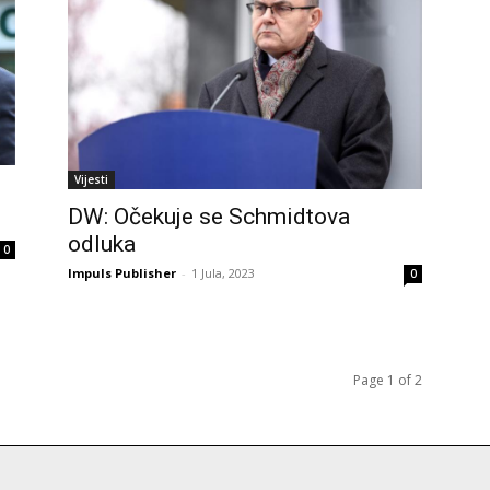
Vijesti
DW: Očekuje se Schmidtova
odluka
0
Impuls Publisher
-
1 Jula, 2023
0
Page 1 of 2