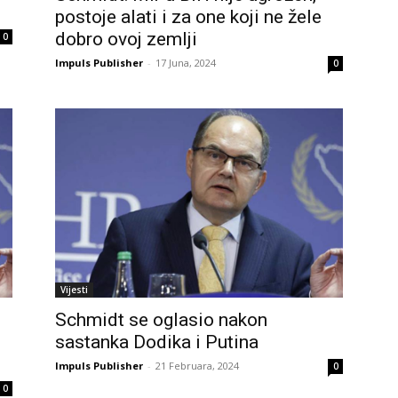
postoje alati i za one koji ne žele
dobro ovoj zemlji
0
Impuls Publisher
-
17 Juna, 2024
0
Vijesti
Schmidt se oglasio nakon
sastanka Dodika i Putina
Impuls Publisher
-
21 Februara, 2024
0
0