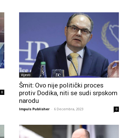
Vijesti
Šmit: Ovo nije politički proces
protiv Dodika, niti se sudi srpskom
0
narodu
Impuls Publisher
-
6 Decembra, 2023
0