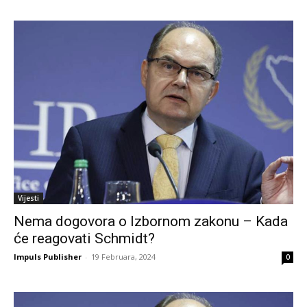
Vijesti
Nema dogovora o Izbornom zakonu – Kada
će reagovati Schmidt?
Impuls Publisher
-
19 Februara, 2024
0