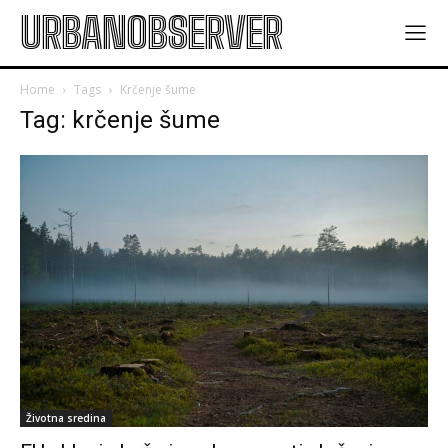
URBANOBSERVER
Home
Tags
Krčenje šume
Tag: krčenje šume
Životna sredina