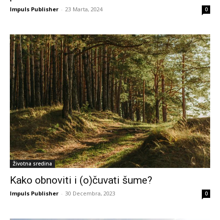
Impuls Publisher
-
23 Marta, 2024
0
Životna sredina
Kako obnoviti i (o)čuvati šume?
Impuls Publisher
-
30 Decembra, 2023
0