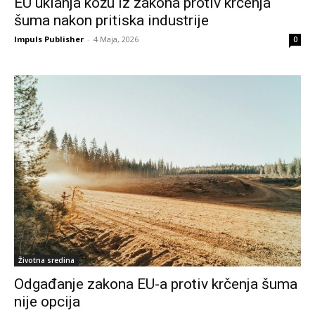
EU uklanja kožu iz zakona protiv krčenja
šuma nakon pritiska industrije
Impuls Publisher
-
4 Maja, 2026
0
Životna sredina
Odgađanje zakona EU-a protiv krčenja šuma
nije opcija