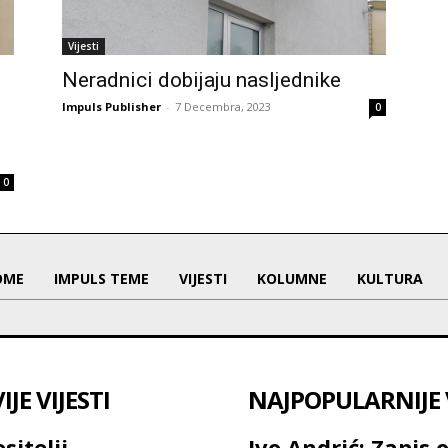
Vijesti
Neradnici dobijaju nasljednike
Impuls Publisher
-
7 Decembra, 2023
0
0
OME
IMPULS TEME
VIJESTI
KOLUMNE
KULTURA
JE VIJESTI
NAJPOPULARNIJE V
sitelji
Ivo Andrić: Zapis 