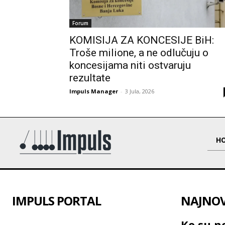
Forum
KOMISIJA ZA KONCESIJE BiH:
Troše milione, a ne odlučuju o
koncesijama niti ostvaruju
rezultate
Impuls Manager
-
3 Jula, 2026
H
IMPULS PORTAL
NAJNOVI
Ko su no