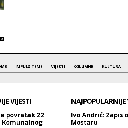
0
OME
IMPULS TEME
VIJESTI
KOLUMNE
KULTURA
JE VIJESTI
NAJPOPULARNIJE V
se povratak 22
Ivo Andrić: Zapis 
a Komunalnog
Mostaru