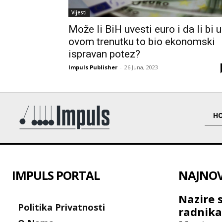
Vijesti
Može li BiH uvesti euro i da li bi u
ovom trenutku to bio ekonomski
ispravan potez?
Impuls Publisher
-
26 Juna, 2023
H
IMPULS PORTAL
NAJNOVI
Nazire 
Politika Privatnosti
radnik