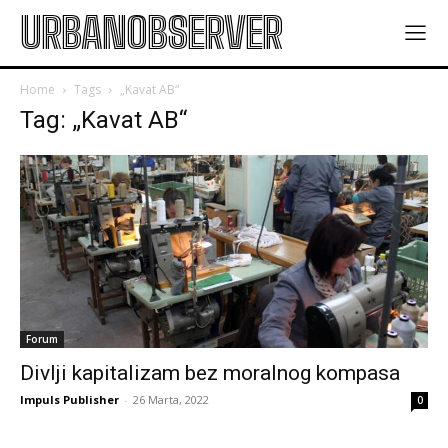
URBANOBSERVER
Home
Tags
„Kavat AB“
Tag: „Kavat AB“
Forum
Divlji kapitalizam bez moralnog kompasa
Impuls Publisher
-
26 Marta, 2022
0