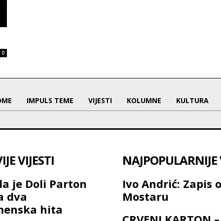
0
OME
IMPULS TEME
VIJESTI
KOLUMNE
KULTURA
JE VIJESTI
NAJPOPULARNIJE V
a je Doli Parton
Ivo Andrić: Zapis 
a dva
Mostaru
menska hita
CRVENI KARTON –