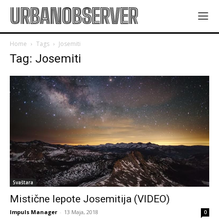
URBANOBSERVER
Home
Tags
Josemiti
Tag: Josemiti
Svaštara
Mistične lepote Josemitija (VIDEO)
Impuls Manager
-
13 Maja, 2018
0