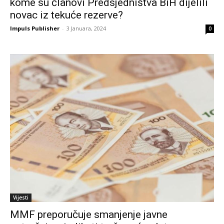
kome su članovi Predsjedništva BiH dijelili
novac iz tekuće rezerve?
Impuls Publisher
-
3 Januara, 2024
0
Vijesti
MMF preporučuje smanjenje javne