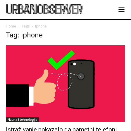
URBANOBSERVER
Home
Tags
Iphone
Tag: iphone
Nauka i tehnologija
Istraživanje pokazalo da pametni telefoni