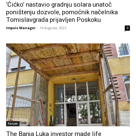
‘Ćićko’ nastavio gradnju solara unatoč
poništenju dozvole, pomoćnik načelnika
Tomislavgrada prijavljen Poskoku
Impuls Manager
-
14 Augusta, 2025
0
Forum
The Banja Luka investor made life