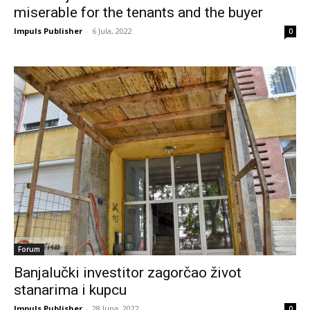
miserable for the tenants and the buyer
Impuls Publisher
-
6 Jula, 2022
0
Forum
Banjalučki investitor zagorčao život
stanarima i kupcu
Impuls Publisher
-
28 Juna, 2022
0