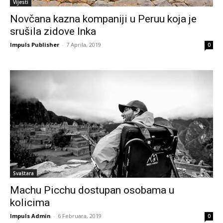
Vijesti
Novčana kazna kompaniji u Peruu koja je
srušila zidove Inka
Impuls Publisher
-
7 Aprila, 2019
0
Svaštara
Machu Picchu dostupan osobama u
kolicima
Impuls Admin
-
6 Februara, 2019
0