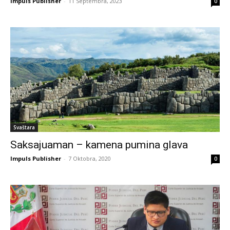
Impuls Publisher
-
11 Septembra, 2023
0
Svaštara
Saksajuaman – kamena pumina glava
Impuls Publisher
-
7 Oktobra, 2020
0