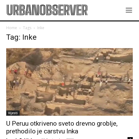
URBANOBSERVER
Home
Tags
Inke
Tag: Inke
Vijesti
U Peruu otkriveno sveto drevno groblje,
prethodilo je carstvu Inka