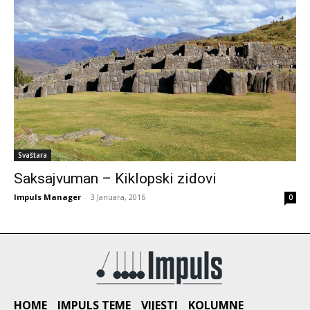
Svaštara
Saksajvuman – Kiklopski zidovi
Impuls Manager
-
3 Januara, 2016
0
HOME
IMPULS TEME
VIJESTI
KOLUMNE