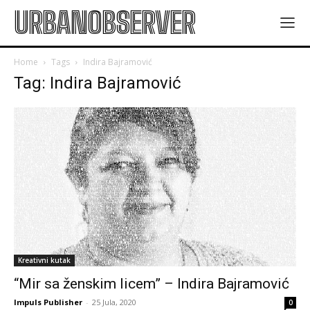
URBANOBSERVER
Home
Tags
Indira Bajramović
Tag: Indira Bajramović
Kreativni kutak
“Mir sa ženskim licem” – Indira Bajramović
Impuls Publisher
-
25 Jula, 2020
0