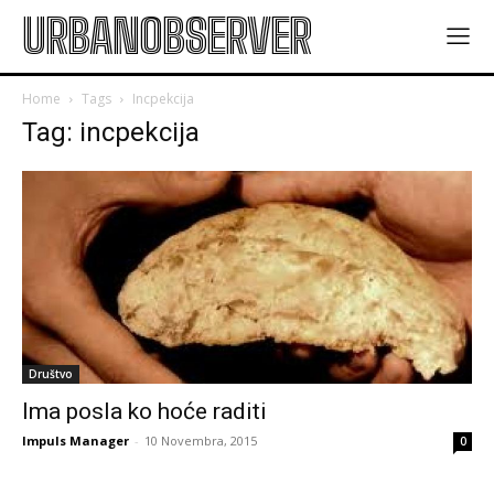
URBANOBSERVER
Home
Tags
Incpekcija
Tag: incpekcija
Društvo
Ima posla ko hoće raditi
Impuls Manager
-
10 Novembra, 2015
0