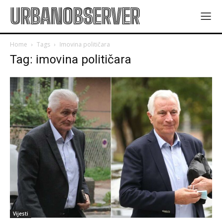
URBANOBSERVER
Home
Tags
Imovina političara
Tag: imovina političara
Vijesti