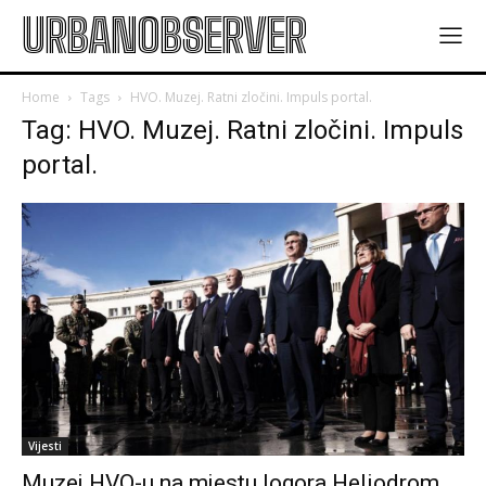
URBANOBSERVER
Home
Tags
HVO. Muzej. Ratni zločini. Impuls portal.
Tag: HVO. Muzej. Ratni zločini. Impuls
portal.
Vijesti
Muzej HVO-u na mjestu logora Heliodrom