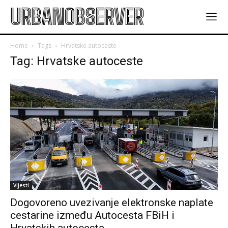
URBANOBSERVER
Home
Tags
Hrvatske autoceste
Tag: Hrvatske autoceste
Vijesti
Dogovoreno uvezivanje elektronske naplate
cestarine između Autocesta FBiH i