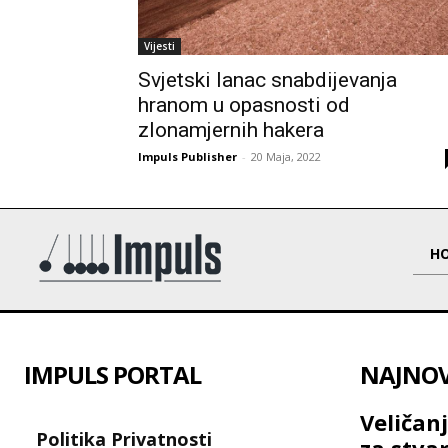
Vijesti
Svjetski lanac snabdijevanja
hranom u opasnosti od
zlonamjernih hakera
Impuls Publisher
-
20 Maja, 2022
H
IMPULS PORTAL
NAJNOVI
Veličanj
Politika Privatnosti