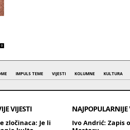
0
OME
IMPULS TEME
VIJESTI
KOLUMNE
KULTURA
JE VIJESTI
NAJPOPULARNIJE V
e zločinaca: Je li
Ivo Andrić: Zapis 