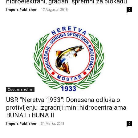
hidroelektrani, građani spremni za blokadu
Impuls Publisher
-
17 Augusta, 2018
0
Životna sredina
USR “Neretva 1933”: Donesena odluka o
protivljenju izgradnji mini hidrocentralama
BUNA I i BUNA II
Impuls Publisher
-
31 Marta, 2018
0