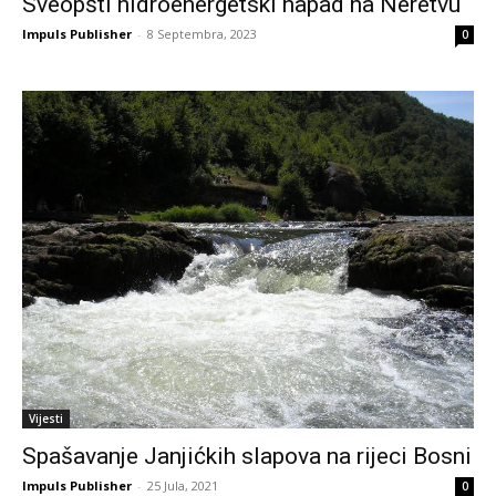
Sveopšti hidroenergetski napad na Neretvu
Impuls Publisher
-
8 Septembra, 2023
0
Vijesti
Spašavanje Janjićkih slapova na rijeci Bosni
Impuls Publisher
-
25 Jula, 2021
0