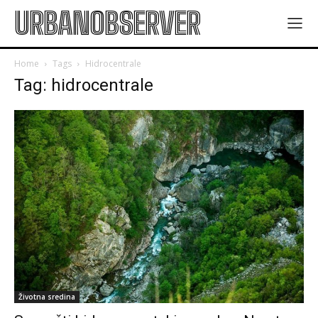
URBANOBSERVER
Home
Tags
Hidrocentrale
Tag: hidrocentrale
Životna sredina