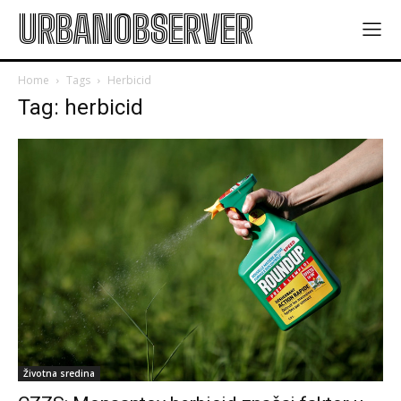
URBANOBSERVER
Home
Tags
Herbicid
Tag: herbicid
Životna sredina