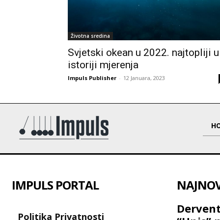
Životna sredina
Svjetski okean u 2022. najtopliji u
istoriji mjerenja
Impuls Publisher
-
12 Januara, 2023
H
IMPULS PORTAL
NAJNOVI
Dervent
Politika Privatnosti