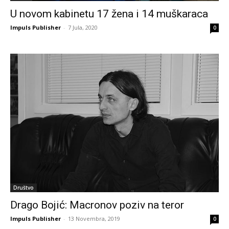
U novom kabinetu 17 žena i 14 muškaraca
Impuls Publisher
-
7 Jula, 2020
0
Društvo
Drago Bojić: Macronov poziv na teror
Impuls Publisher
-
13 Novembra, 2019
0