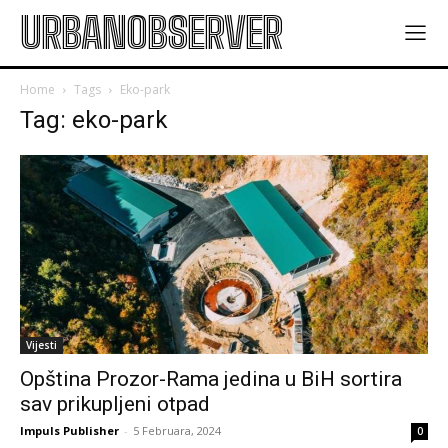
URBANOBSERVER
Home
Tags
Eko-park
Tag: eko-park
Vijesti
Opština Prozor-Rama jedina u BiH sortira
sav prikupljeni otpad
Impuls Publisher
-
5 Februara, 2024
0