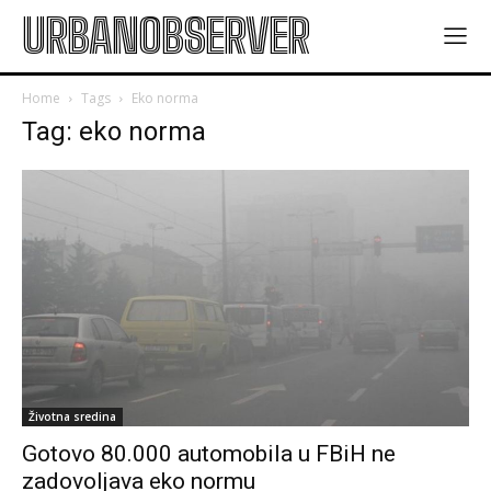
URBANOBSERVER
Home
Tags
Eko norma
Tag: eko norma
Životna sredina
Gotovo 80.000 automobila u FBiH ne
zadovoljava eko normu