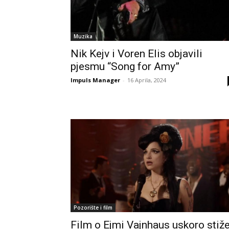
Muzika
Nik Kejv i Voren Elis objavili
pjesmu “Song for Amy”
Impuls Manager
-
16 Aprila, 2024
Pozorište i film
Film o Ejmi Vajnhaus uskoro stiž