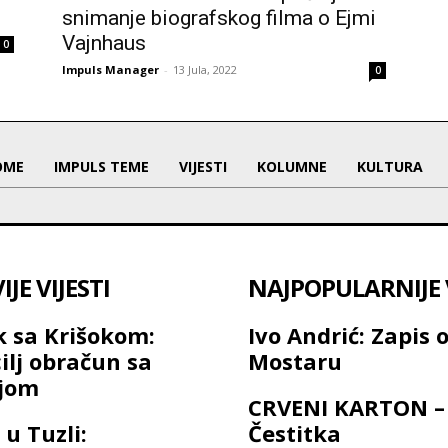
snimanje biografskog filma o Ejmi
Vajnhaus
0
Impuls Manager
-
13 Jula, 2022
0
OME
IMPULS TEME
VIJESTI
KOLUMNE
KULTURA
JE VIJESTI
NAJPOPULARNIJE V
 sa Krišokom:
Ivo Andrić: Zapis 
ilj obračun sa
Mostaru
ijom
CRVENI KARTON –
 u Tuzli:
Čestitka