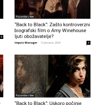
Pozorište i film
“Back to Black”: Zašto kontroverzni
biografski film o Amy Winehouse
ljuti obožavatelje?
0
Impuls Manager
-
15 Januara, 2024
0
Pozorište i film
e
“Back to Black”: Uskoro počinje