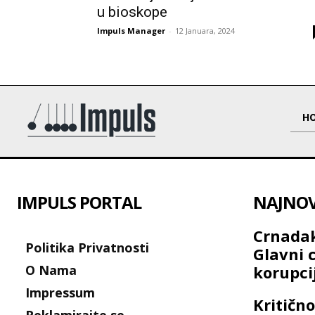
u bioskope
Impuls Manager
-
12 Januara, 2024
H
IMPULS PORTAL
NAJNOVI
Crnadak
Politika Privatnosti
Glavni c
O Nama
korupc
Impressum
Kritično
Reklamirajte se