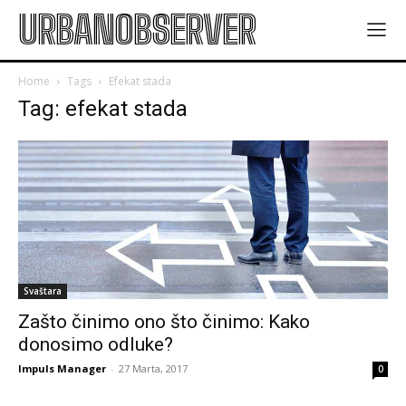
URBANOBSERVER
Home
Tags
Efekat stada
Tag: efekat stada
Svaštara
Zašto činimo ono što činimo: Kako
donosimo odluke?
Impuls Manager
-
27 Marta, 2017
0