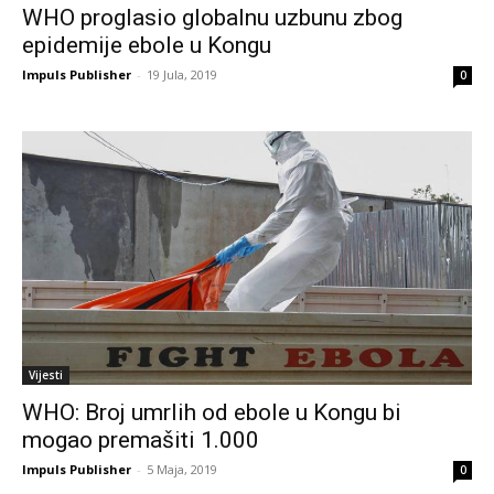
WHO proglasio globalnu uzbunu zbog
epidemije ebole u Kongu
Impuls Publisher
-
19 Jula, 2019
0
Vijesti
WHO: Broj umrlih od ebole u Kongu bi
mogao premašiti 1.000
Impuls Publisher
-
5 Maja, 2019
0