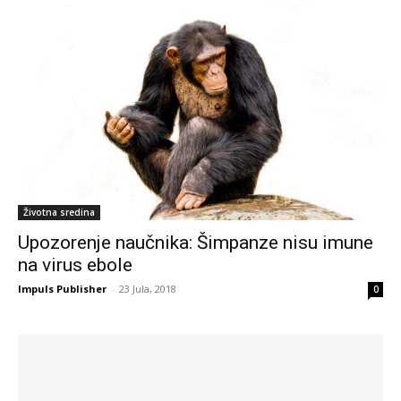
Životna sredina
Upozorenje naučnika: Šimpanze nisu imune
na virus ebole
Impuls Publisher
-
23 Jula, 2018
0