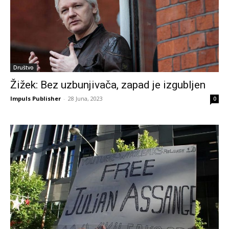
Društvo
Žižek: Bez uzbunjivača, zapad je izgubljen
Impuls Publisher
-
28 Juna, 2023
0