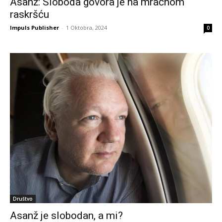
Asanž: Sloboda govora je na mračnom
raskršću
Impuls Publisher
-
1 Oktobra, 2024
0
Društvo
Asanž je slobodan, a mi?