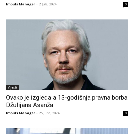
Impuls Manager
-
2 Jula, 2024
0
Vijesti
Ovako je izgledala 13-godišnja pravna borba
Džulijana Asanža
Impuls Manager
-
25 Juna, 2024
0