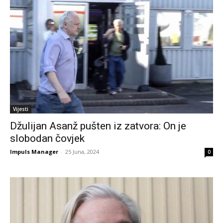
Vijesti
Džulijan Asanž pušten iz zatvora: On je
slobodan čovjek
Impuls Manager
-
25 Juna, 2024
0