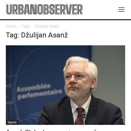
URBANOBSERVER
Home
Tags
Džulijan Asanž
Tag: Džulijan Asanž
Vijesti