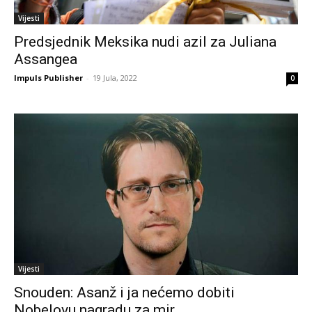
Vijesti
Predsjednik Meksika nudi azil za Juliana
Assangea
Impuls Publisher
-
19 Jula, 2022
0
Vijesti
Snouden: Asanž i ja nećemo dobiti
Nobelovu nagradu za mir