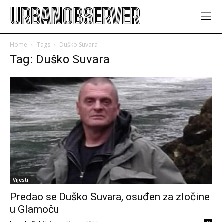
URBANOBSERVER
Home
Tags
Duško Suvara
Tag: Duško Suvara
Vijesti
Predao se Duško Suvara, osuđen za zločine
u Glamoču