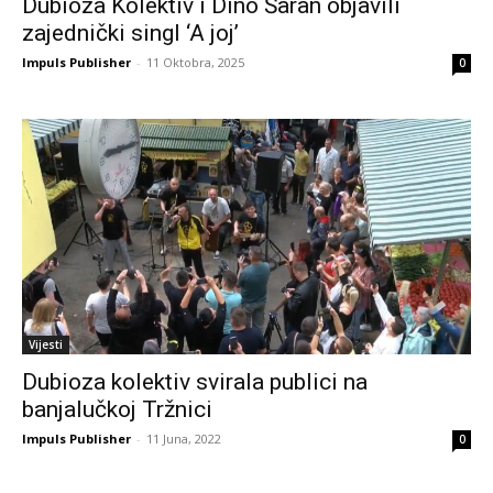
Dubioza Kolektiv i Dino Šaran objavili
zajednički singl ‘A joj’
Impuls Publisher
-
11 Oktobra, 2025
0
Vijesti
Dubioza kolektiv svirala publici na
banjalučkoj Tržnici
Impuls Publisher
-
11 Juna, 2022
0