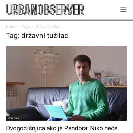
URBANOBSERVER
Home
Tags
Državni tužilac
Tag: državni tužilac
Politika
Dvogodišnjica akcije Pandora: Niko neće